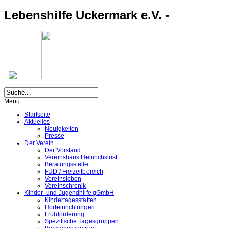
Lebenshilfe Uckermark e.V. -
Menü
Startseite
Aktuelles
Neuigkeiten
Presse
Der Verein
Der Vorstand
Vereinshaus Heinrichslust
Beratungsstelle
FUD / Freizeitbereich
Vereinsleben
Vereinschronik
Kinder- und Jugendhilfe gGmbH
Kindertagesstätten
Horteinrichtungen
Frühförderung
Spezifische Tagesgruppen