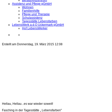
Beratungszentrum
Assistenz und Pflege gGmbH
Wohnen
Familienhilfe
Pflege und Therapie
Schulassistenz
Tagesstätte Lebensfarben
LebensWerk a.d.O Uckermark gGmbH
Hof LebensWerker
Erstellt am Donnerstag, 19. März 2015 12:08
Hellau, Hellau...es war wieder soweit!
Fasching in der Tagesstätte „ Lebensfarben"