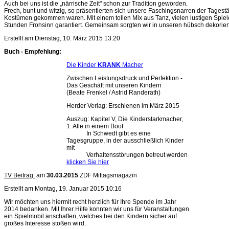
Auch bei uns ist die „närrische Zeit" schon zur Tradition geworden.
Frech, bunt und witzig, so präsentierten sich unsere Faschingsnarren der Tagestät
Kostümen gekommen waren. Mit einem tollen Mix aus Tanz, vielen lustigen Spiele
Stunden Frohsinn garantiert. Gemeinsam sorgten wir in unseren hübsch dekorie
Erstellt am Dienstag, 10. März 2015 13:20
Buch - Empfehlung:
Die Kinder
KRANK
Macher
Zwischen Leistungsdruck und Perfektion -
Das Geschäft mit unseren Kindern
(Beate Frenkel / Astrid Randerath)
Herder Verlag: Erschienen im März 2015
Auszug: Kapitel V, Die Kinderstarkmacher,
1. Alle in einem Boot
In Schwedt gibt es eine
Tagesgruppe, in der ausschließlich Kinder
mit
Verhaltensstörungen betreut werden
klicken Sie hier
TV Beitrag:
am
30.03.2015
ZDF Mittagsmagazin
Erstellt am Montag, 19. Januar 2015 10:16
Wir möchten uns hiermit recht herzlich für Ihre Spende im Jahr
2014 bedanken. Mit Ihrer Hilfe konnten wir uns für Veranstaltungen
ein Spielmobil anschaffen, welches bei den Kindern sicher auf
großes Interesse stoßen wird.