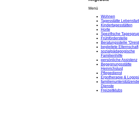
Menü
Wohnen
Tagesstätte Lebensfar
Kindertagesstätten
Horte
Spezifische Tagesgru
Frühförderstelle
Beratungsstelle "Dreis
begleitete Elternschaft
sozialpädagogische
Familienhilfe
persönliche Assistenz
Begegnungsstätte
Heinrichslust
Pflegedienst
Ergotherapie & Logop
familienunterstützend
Dienste
Freizeitklubs