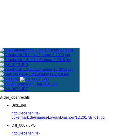
Bilder_obenrechts
Bild1.jpg
http://lebenshilfe-
uckermark.de/images/Layout/Diashow/12.2017/Bild1.jpg
DJI_0007.JPG
http://lebenshilfe-