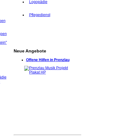
Logopädie
Pflegedienst
ben
ppen
tein"
Neue Angebote
Offene Hilfen in Prenzlau
ädie
e