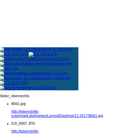
Bilder_obenrechts
Bild1.jpg
http://lebenshilfe-
uckermark.de/images/Layout/Diashow/12.2017/Bild1.jpg
DJI_0007.JPG
http://lebenshilfe-