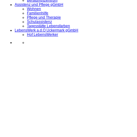
Beratungszentrum
Assistenz und Pflege gGmbH
Wohnen
Familienhilfe
Pflege und Therapie
Schulassistenz
Tagesstätte Lebensfarben
LebensWerk a.d.O Uckermark gGmbH
Hof LebensWerker