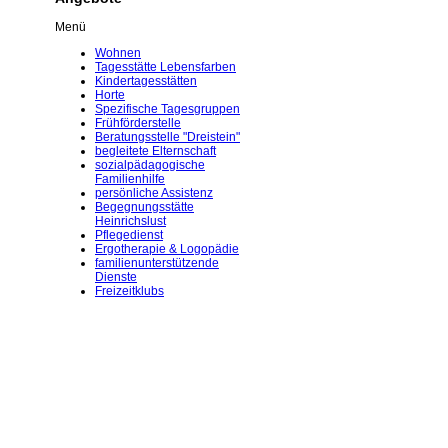
Menü
Wohnen
Tagesstätte Lebensfarben
Kindertagesstätten
Horte
Spezifische Tagesgruppen
Frühförderstelle
Beratungsstelle "Dreistein"
begleitete Elternschaft
sozialpädagogische
Familienhilfe
persönliche Assistenz
Begegnungsstätte
Heinrichslust
Pflegedienst
Ergotherapie & Logopädie
familienunterstützende
Dienste
Freizeitklubs