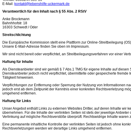
E-Mail:
kontakt@lebenshilfe-uckermark.de
Verantwortlich für den Inhalt nach § 55 Abs. 2 RStV
Anke Brockmann
Bahnhhofstr. 18
16303 Schwedt / Oder
Streitschlichtung
Die Europäische Kommission stellt eine Plattform zur Online-Streitbeilegung (OS)
Unsere E-Mail-Adresse finden Sie oben im Impressum.
Wir sind nicht bereit oder verpflichtet, an Streitbeilegungsverfahren vor einer Ve
Haftung für Inhalte
Als Diensteanbieter sind wir gemäß § 7 Abs.1 TMG für eigene Inhalte auf diesen
Diensteanbieter jedoch nicht verpflichtet, übermittelte oder gespeicherte fremd
Tätigkeit hinweisen.
Verpflichtungen zur Entfernung oder Sperrung der Nutzung von Informationen na
jedoch erst ab dem Zeitpunkt der Kenntnis einer konkreten Rechtsverletzung mö
umgehend entfernen.
Haftung für Links
Unser Angebot enthält Links zu externen Websites Dritter, auf deren Inhalte wir
übernehmen. Für die Inhalte der verlinkten Seiten ist stets der jeweilige Anbieter
Verlinkung auf mögliche Rechtsverstöße überprüft. Rechtswidrige Inhalte waren z
Eine permanente inhaltliche Kontrolle der verlinkten Seiten ist jedoch ohne kon
Rechtsverletzungen werden wir derartige Links umgehend entfernen.