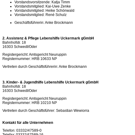
Vorstandsvorsitzende: Katja Timm
Vorstandsmitglied: Kai-Uwe Zenke
Vorstandsmitglied: Heike Schönwald
Vorstandsmitglied: René Schulz
Geschäftsführerin: Anke Brockmann
2. Assistenz & Pflege Lebenshilfe Uckermark gGmbH
Bahnhofstr. 18
16303 Schwedt/Oder
Registergericht: Amtsgericht Neuruppin
Registernummer: HRB 10633 NP
Vertreten durch Geschäftsführerin: Anke Brockmann
3. Kinder- & Jugendhilfe Lebenshilfe Uckermark gGmbH
Bahnhofstr. 18
16303 Schwedt/Oder
Registergericht: Amtsgericht Neuruppin
Registernummer: HRB 10210 NP
Vertreten durch Geschäftsführer: Sebastian Wewiorra
Kontakt für alle Unternehmen
Telefon: 03332/47589-0
Telefax: 03332/47589-16