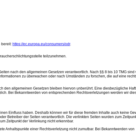
 bereit:
https://ec.europa.eu/consumers/odr
.
rbraucherschlichtungsstelle teilzunehmen.
 Seiten nach den allgemeinen Gesetzen verantwortlich. Nach §§ 8 bis 10 TMG sind w
e Informationen zu überwachen oder nach Umständen zu forschen, die auf eine recht
ch den allgemeinen Gesetzen bleiben hiervon unberührt. Eine diesbezügliche Haft
glich. Bei Bekanntwerden von entsprechenden Rechtsverletzungen werden wir dies
 keinen Einfluss haben. Deshalb können wir für diese fremden Inhalte auch keine G
 oder Betreiber der Seiten verantwortlich. Die verlinkten Seiten wurden zum Zeitpun
um Zeitpunkt der Verlinkung nicht erkennbar.
krete Anhaltspunkte einer Rechtsverletzung nicht zumutbar. Bei Bekanntwerden von