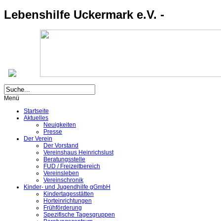
Lebenshilfe Uckermark e.V. -
Menü
Startseite
Aktuelles
Neuigkeiten
Presse
Der Verein
Der Vorstand
Vereinshaus Heinrichslust
Beratungsstelle
FUD / Freizeitbereich
Vereinsleben
Vereinschronik
Kinder- und Jugendhilfe gGmbH
Kindertagesstätten
Horteinrichtungen
Frühförderung
Spezifische Tagesgruppen