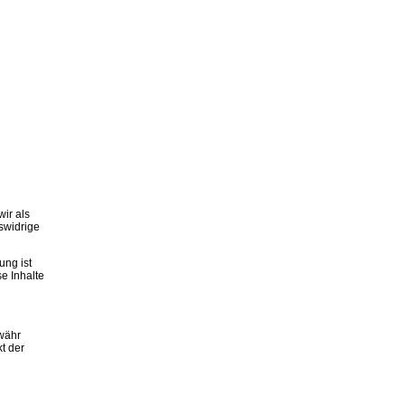
ir als
swidrige
ung ist
e Inhalte
ewähr
kt der